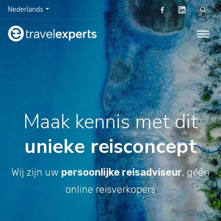
Nederlands
Zoeken
Maak kennis met dit
unieke reisconcept
Wij zijn uw
persoonlijke reisadviseur
, géén
online reisverkopers