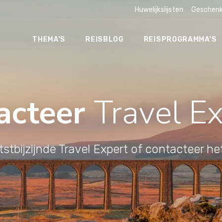
Huwelijkslijsten
Geschenk
THEMA'S
REISBLOG
REISPROGRAMMA'S
acteer
Travel E
tstbijzijnde Travel Expert of contacteer h