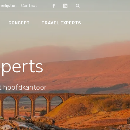
enlijsten
Contact
CONCEPT
TRAVEL EXPERTS
Zoeken
xperts
et hoofdkantoor