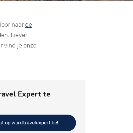
 door naar
de
den. Liever
 vind je onze
ravel Expert te
at op wordtravelexpert.be!