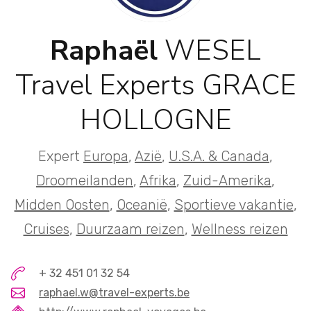
Raphaël
WESEL
Travel Experts GRACE
HOLLOGNE
Expert
Europa
,
Azië
,
U.S.A. & Canada
,
Droomeilanden
,
Afrika
,
Zuid-Amerika
,
Midden Oosten
,
Oceanië
,
Sportieve vakantie
,
Cruises
,
Duurzaam reizen
,
Wellness reizen
+ 32 451 01 32 54
raphael.w@travel-experts.be