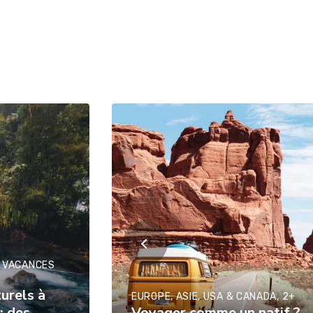
E, VACANCES
urels à
EUROPE, ASIE, USA & CANADA, 2+
: des
Voyager comme un natif ?