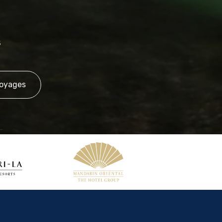
s
voyages