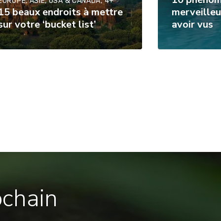
EUROPE, ASIE, USA & CANADA, 4+
15 beaux endroits à mettre
merveilleu
sur votre ‘bucket list’
avoir vus
ochain