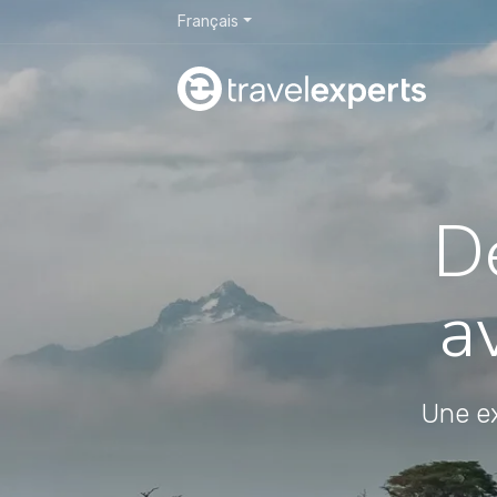
Français
D
a
Une ex