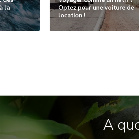
à la
Optez pour une voiture de
location !
A quo