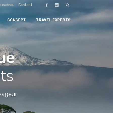
te cadeau
Contact
CONCEPT
TRAVEL EXPERTS
Rechercher
que
ts
oyageur