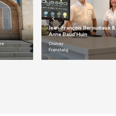
Jean-François Beroudiaux &
Anne Baud'Huin
re
Chimay
Franstalig