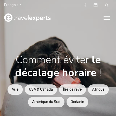
Français
Rechercher
Comment éviter
le
décalage horaire
!
Asie
USA & Canada
Îles de rêve
Afrique
Amérique du Sud
Océanie