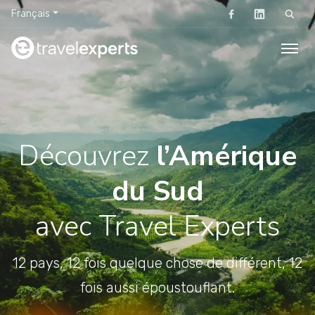
Français
Rechercher
Découvrez
l’Amérique
du Sud
avec Travel Experts
12 pays, 12 fois quelque chose de différent, 12
fois aussi époustouflant.