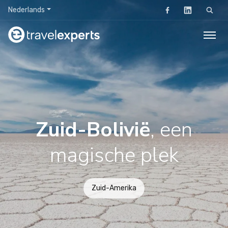
Nederlands
Zoeken
Zuid-Bolivië
, een
magische plek
Zuid-Amerika