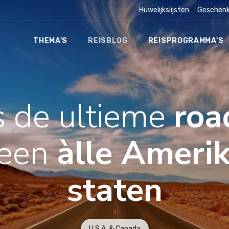
Huwelijkslijsten
Geschenk
THEMA'S
REISBLOG
REISPROGRAMMA'S
is de ultieme
roa
heen
àlle Ameri
staten
U.S.A. & Canada