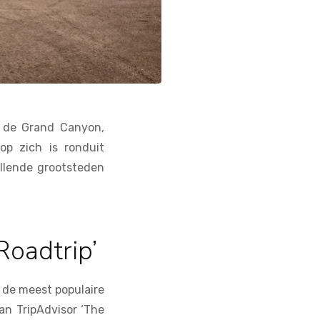
l de Grand Canyon,
op zich is ronduit
illende grootsteden
Roadtrip’
s de meest populaire
an TripAdvisor ‘The