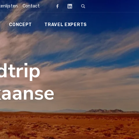
enlijsten
Contact
CONCEPT
TRAVEL EXPERTS
Zoeken
dtrip
kaanse