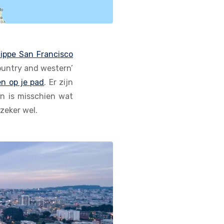
ippe San Francisco
country and western’
n op je pad
. Er zijn
en is misschien wat
 zeker wel.