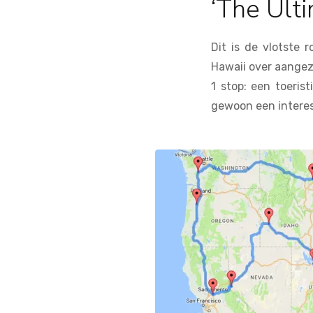
‘The Ult
Dit is de vlotste 
Hawaii over aangez
1 stop: een toeris
gewoon een intere